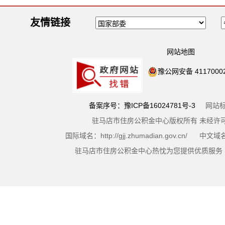
友情链接
网站地图
豫公网安备 41170002
备案序号：豫ICP备16024781号-3
网站标识码
驻马店市住房公积金中心版权所有 未经
国际域名：http://gjj.zhumadian.gov.cn
驻马店市住房公积金中心热忱为您提供优质服务 咨询